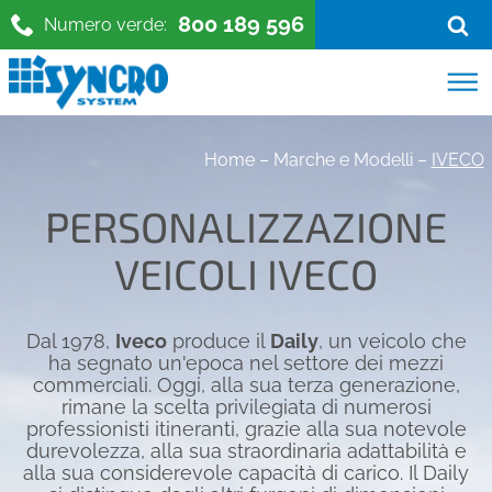
800 189 596
Numero verde:
Home
–
Marche e Modelli
–
IVECO
PERSONALIZZAZIONE
VEICOLI IVECO
Dal 1978,
Iveco
produce il
Daily
, un veicolo che
ha segnato un'epoca nel settore dei mezzi
commerciali. Oggi, alla sua terza generazione,
rimane la scelta privilegiata di numerosi
professionisti itineranti, grazie alla sua notevole
durevolezza, alla sua straordinaria adattabilità e
alla sua considerevole capacità di carico. Il Daily