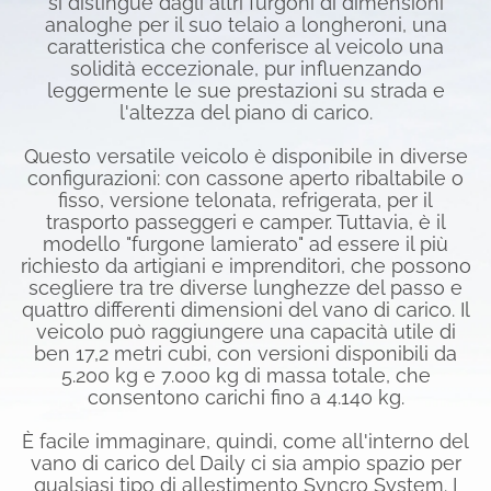
si distingue dagli altri furgoni di dimensioni
analoghe per il suo telaio a longheroni, una
caratteristica che conferisce al veicolo una
solidità eccezionale, pur influenzando
leggermente le sue prestazioni su strada e
l'altezza del piano di carico.
Questo versatile veicolo è disponibile in diverse
configurazioni: con cassone aperto ribaltabile o
fisso, versione telonata, refrigerata, per il
trasporto passeggeri e camper. Tuttavia, è il
modello "furgone lamierato" ad essere il più
richiesto da artigiani e imprenditori, che possono
scegliere tra tre diverse lunghezze del passo e
quattro differenti dimensioni del vano di carico. Il
veicolo può raggiungere una capacità utile di
ben 17,2 metri cubi, con versioni disponibili da
5.200 kg e 7.000 kg di massa totale, che
consentono carichi fino a 4.140 kg.
È facile immaginare, quindi, come all'interno del
vano di carico del Daily ci sia ampio spazio per
qualsiasi tipo di allestimento Syncro System. I